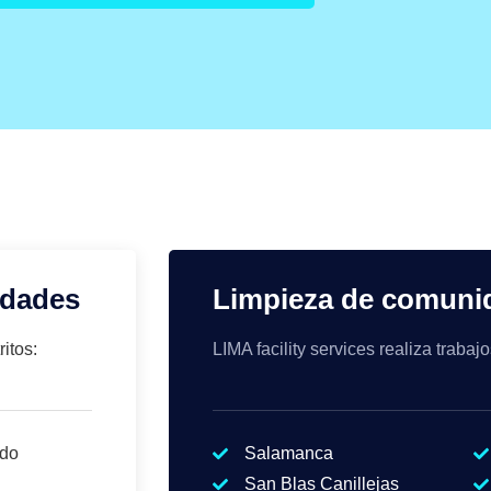
idades
Limpieza de comuni
itos:
LIMA facility services realiza trabaj
rdo
Salamanca
San Blas Canillejas