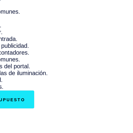
omunes.
.
.
ntrada.
publicidad.
contadores.
omunes.
 del portal.
as de iluminación.
l.
s.
SUPUESTO