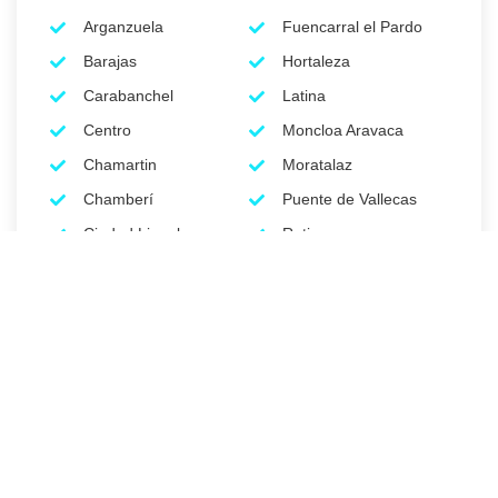
Arganzuela
Fuencarral el Pardo
Barajas
Hortaleza
Carabanchel
Latina
Centro
Moncloa Aravaca
Chamartin
Moratalaz
Chamberí
Puente de Vallecas
Ciudad Lineal
Retiro
Limpieza de comunidades en
Madrid
LIMA facility services realiza trabajos de limpieza en: